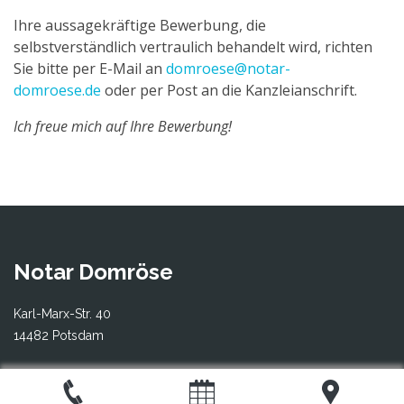
Ihre aussagekräftige Bewerbung, die
selbstverständlich vertraulich behandelt wird, richten
Sie bitte per E-Mail an
domroese@notar-
domroese.de
oder per Post an die Kanzleianschrift.
Ich freue mich auf Ihre Bewerbung!
Notar Domröse
Karl-Marx-Str. 40
14482 Potsdam
Telefon:
0331 70 44 86 0
Fax:
0331 70 44 86 29